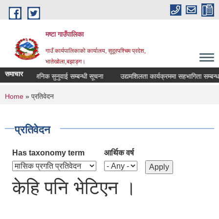
Skip to main content
मष्टा गाउँपालिका
गाउँ कार्यपालिकाको कार्यालय, सुदूरपश्चिम प्रदेश,
भातेखोला,बझाङ्ग।
समाचार
सार्वजनिक सुनुवाई सम्बन्धी सूचना
उद्यमशिलता कार्यक्रममा सहभागिता सम्बन्धमा
You are here
Home
» प्रतिवेदन
प्रतिवेदन
Has taxonomy term
आर्थिक वर्ष
केहि पनि भेटिएन ।