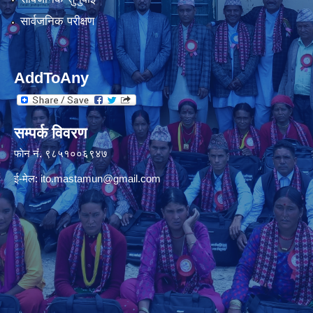
सार्वजनिक परीक्षण
AddToAny
सम्पर्क विवरण
फाेन नंं. ९८५१००६९४७
ई-मेल:
ito.mastamun@gmail.com