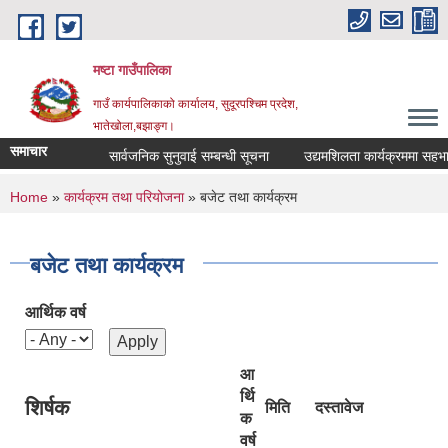
Skip to main content
मष्टा गाउँपालिका
गाउँ कार्यपालिकाको कार्यालय, सुदूरपश्चिम प्रदेश,
भातेखोला,बझाङ्ग।
समाचार
सार्वजनिक सुनुवाई सम्बन्धी सूचना
उद्यमशिलता कार्यक्रममा सहभागिता 
You are here
Home
»
कार्यक्रम तथा परियोजना
» बजेट तथा कार्यक्रम
बजेट तथा कार्यक्रम
आर्थिक वर्ष
आ
र्थि
शिर्षक
मिति
दस्तावेज
क
वर्ष