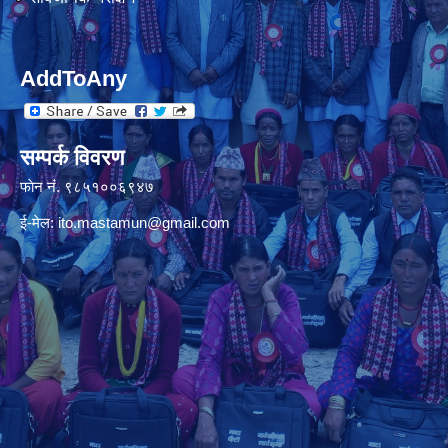
AddToAny
सम्पर्क विवरण
फाेन नंं. ९८५१००६९४७
ई-मेल:
ito.mastamun@gmail.com