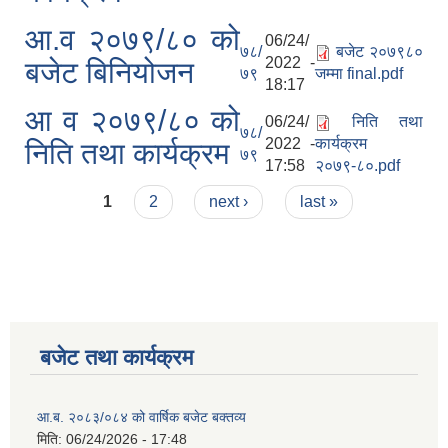
आ.व २०७९/८० को
06/24/
७८/
बजेट २०७९८०
2022 -
बजेट बिनियोजन
७९
जम्मा final.pdf
18:17
आ व २०७९/८० को
06/24/
निति तथा
७८/
2022 -
कार्यक्रम
निति तथा कार्यक्रम
७९
17:58
२०७९-८०.pdf
Pages
1
2
next ›
last »
बजेट तथा कार्यक्रम
आ.ब. २०८३/०८४ को वार्षिक बजेट बक्तव्य
मिति:
06/24/2026 - 17:48