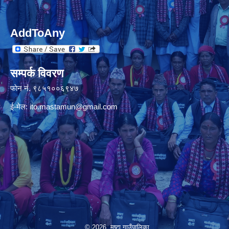
AddToAny
सम्पर्क विवरण
फाेन नंं. ९८५१००६९४७
ई-मेल:
ito.mastamun@gmail.com
© 2026 मष्टा गाउँपालिका