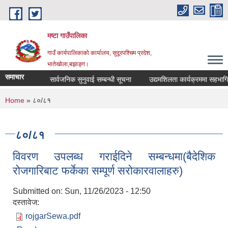
Skip to main content
मष्टा गाउँपालिका
गाउँ कार्यपालिकाको कार्यालय, सुदूरपश्चिम प्रदेश,
भातेखोला,बझाङ्ग।
समाचार
सार्वजनिक सुनुवाई सम्बन्धी सूचना
उद्यमशिलता कार्यक्रममा सहभागिता सम्
You are here
Home
» ८०/८१
८०/८१
विवरण उपलब्ध गराईदिने सम्बन्धमा(बैदेशिक
रोजगारिबाट फर्केका सम्पूर्ण सरोकारवालाहरु)
Submitted on:
Sun, 11/26/2023 - 12:50
दस्तावेज:
rojgarSewa.pdf